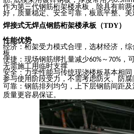
;
0.5m
作为第三代钢筋桁架楼承板，除具有前两
好，质量稳定、安全可靠，板底平整、美
焊接式无焊点钢筋桁架楼承板（TDY）
性能优势
经济：桁架受力模式合理，选材经济，综
板
便捷：现场钢筋绑扎量减少
～
，
60%
70%
无需施工用临时支撑
安全：力学性能与传统现浇楼板基本相同
参与使用阶段受力，不需考虑防火、防腐
可靠：钢筋排列均匀，上下层钢筋间距及
质量更容易保证。