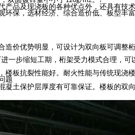
m
120g/m
代产品及现浇板的各种优点外，还具有技
观环保，选材经济、综合造价低、板型丰
合造价优势明显，可设计为双向板可调整
可进一步缩短工期，桁架受力模式合理，可
，楼板抗裂性能好。耐火性能与传统现浇
问题
混凝土保护层厚度有可靠保证。楼板的双